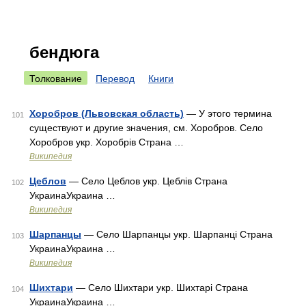
бендюга
Толкование
Перевод
Книги
Хоробров (Львовская область)
— У этого термина
101
существуют и другие значения, см. Хоробров. Село
Хоробров укр. Хоробрів Страна …
Википедия
Цеблов
— Село Цеблов укр. Цеблів Страна
102
УкраинаУкраина …
Википедия
Шарпанцы
— Село Шарпанцы укр. Шарпанці Страна
103
УкраинаУкраина …
Википедия
Шихтари
— Село Шихтари укр. Шихтарі Страна
104
УкраинаУкраина …