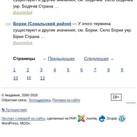
укр. Бодячів Страна …
Википедия
Борки (Сокальский район)
— У этого термина
110
существуют и другие значения, см. Борки. Село Борки укр.
Бірки Страна …
Википедия
Страницы
←
Предыдущая
Следующая
→
1
2
3
4
5
6
7
8
9
10
11
12
© Академик, 2000-2026
18+
Обратная связь:
Техподдержка
,
Реклама на сайте
👣 Путешествия
Экспорт словарей на сайты
, сделанные на PHP,
Joomla,
Drupal,
WordPress, MODx.